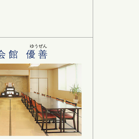
ゆうぜん
会館 優善