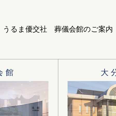
うるま優交社 葬儀会館のご案内
会館
大